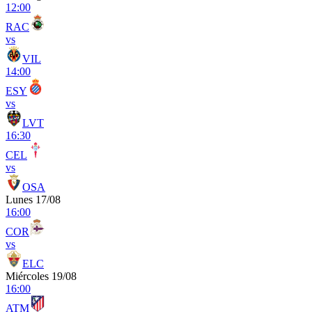
12:00
RAC
vs
VIL
14:00
ESY
vs
LVT
16:30
CEL
vs
OSA
Lunes 17/08
16:00
COR
vs
ELC
Miércoles 19/08
16:00
ATM