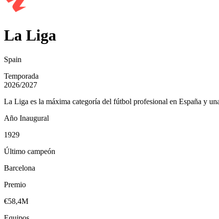
La Liga
Spain
Temporada
2026/2027
La Liga es la máxima categoría del fútbol profesional en España y una
Año Inaugural
1929
Último campeón
Barcelona
Premio
€58,4M
Equipos