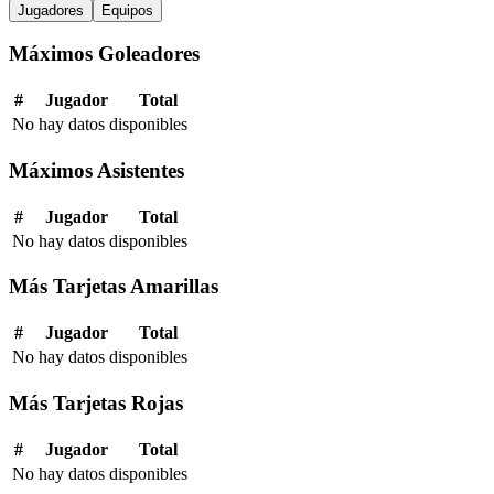
Jugadores
Equipos
Máximos Goleadores
#
Jugador
Total
No hay datos disponibles
Máximos Asistentes
#
Jugador
Total
No hay datos disponibles
Más Tarjetas Amarillas
#
Jugador
Total
No hay datos disponibles
Más Tarjetas Rojas
#
Jugador
Total
No hay datos disponibles