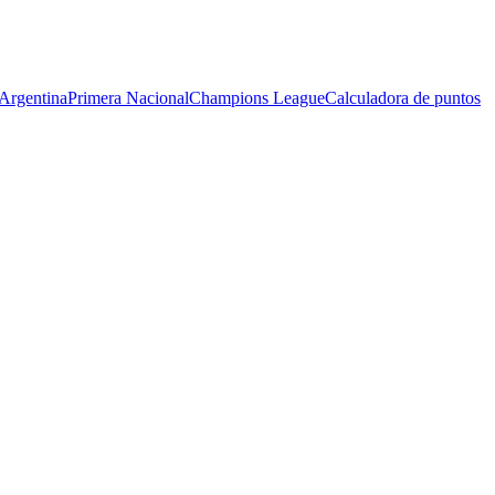
Argentina
Primera Nacional
Champions League
Calculadora de puntos