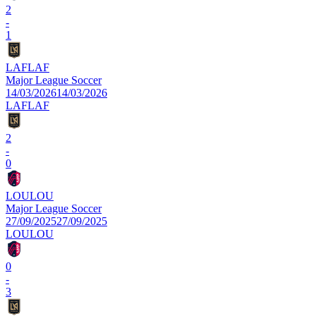
2
-
1
LAF
LAF
Major League Soccer
14/03/2026
14/03/2026
LAF
LAF
2
-
0
LOU
LOU
Major League Soccer
27/09/2025
27/09/2025
LOU
LOU
0
-
3