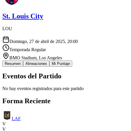
St. Louis City
LOU
Domingo, 27 de abril de 2025, 20:00
Temporada Regular
BMO Stadium
, Los Angeles
Resumen
Alineaciones
Mi Puntaje
Eventos del Partido
No hay eventos registrados para este partido
Forma Reciente
LAF
V
V