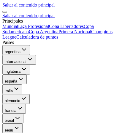
Saltar al contenido principal
Saltar al contenido principal
Principales
Mundial
Liga Profesional
Copa Libertadores
Copa
Sudamericana
Copa Argentina
Primera Nacional
Champions
League
Calculadora de puntos
Países
argentina
internacional
inglaterra
españa
italia
alemania
francia
brasil
eeuu