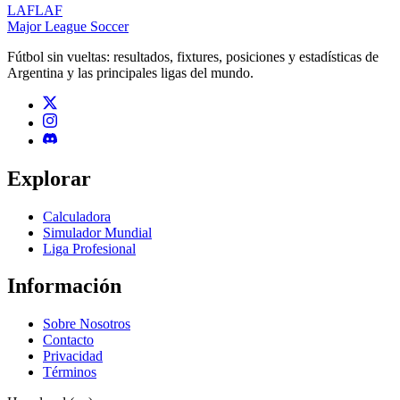
LAF
LAF
Major League Soccer
Fútbol sin vueltas: resultados, fixtures, posiciones y estadísticas de
Argentina y las principales ligas del mundo.
Explorar
Calculadora
Simulador Mundial
Liga Profesional
Información
Sobre Nosotros
Contacto
Privacidad
Términos