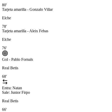
80'
Tarjeta amarilla - Gonzalo Villar
Elche
78'
Tarjeta amarilla - Aleix Febas
Elche
76'
Gol - Pablo Fornals
Real Betis
68'
Entra:
Natan
Sale:
Junior Firpo
Real Betis
66'