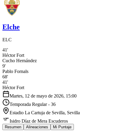
Elche
ELC
41'
Héctor Fort
Cucho Hernández
9'
Pablo Fornals
68'
41'
Héctor Fort
Martes, 12 de mayo de 2026, 15:00
Temporada Regular - 36
Estadio La Cartuja de Sevilla
, Sevilla
Isidro Díaz de Mera Escuderos
Resumen
Alineaciones
Mi Puntaje