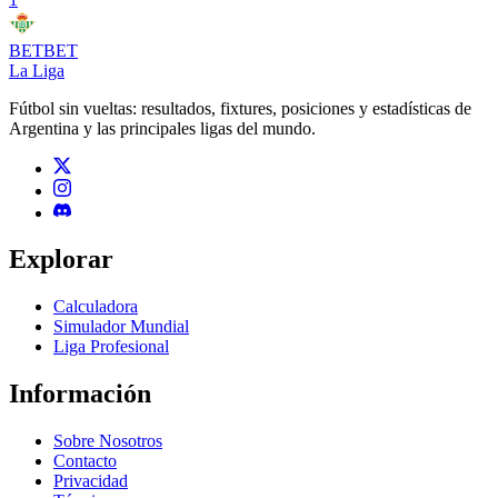
BET
BET
La Liga
Fútbol sin vueltas: resultados, fixtures, posiciones y estadísticas de
Argentina y las principales ligas del mundo.
Explorar
Calculadora
Simulador Mundial
Liga Profesional
Información
Sobre Nosotros
Contacto
Privacidad