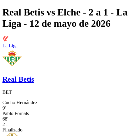
Real Betis
vs
Elche
- 2 a 1
- La
Liga
- 12 de mayo de 2026
La Liga
Real Betis
BET
Cucho Hernández
9'
Pablo Fornals
68'
2 - 1
Finalizado