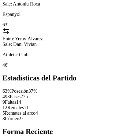
Sale:
Antoniu Roca
Espanyol
63'
Entra:
Yeray Álvarez
Sale:
Dani Vivian
Athletic Club
46'
Estadísticas del Partido
63%
Posesión
37%
493
Pases
275
9
Faltas
14
12
Remates
11
5
Remates al arco
4
8
Córners
9
Forma Reciente