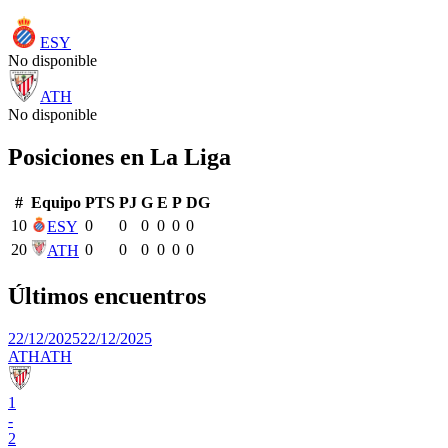
ESY
No disponible
ATH
No disponible
Posiciones en
La Liga
#
Equipo
PTS
PJ
G
E
P
DG
10
0
0
0
0
0
0
ESY
20
0
0
0
0
0
0
ATH
Últimos encuentros
22/12/2025
22/12/2025
ATH
ATH
1
-
2