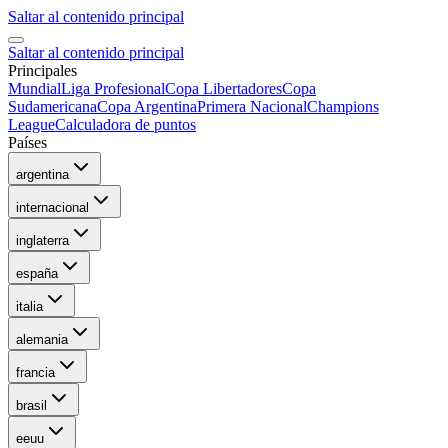
Saltar al contenido principal
Saltar al contenido principal
Principales
Mundial
Liga Profesional
Copa Libertadores
Copa
Sudamericana
Copa Argentina
Primera Nacional
Champions
League
Calculadora de puntos
Países
argentina
internacional
inglaterra
españa
italia
alemania
francia
brasil
eeuu