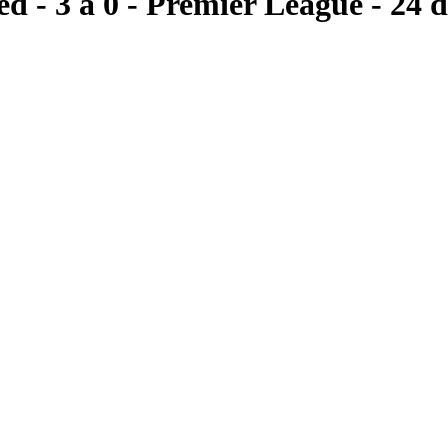
ed
- 3 a 0
- Premier League
- 24 