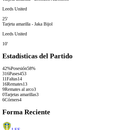
Leeds United
25'
Tarjeta amarilla - Jaka Bijol
Leeds United
10'
Estadísticas del Partido
42%
Posesión
58%
316
Pases
453
11
Faltas
14
16
Remates
13
9
Remates al arco
3
0
Tarjetas amarillas
3
6
Córners
4
Forma Reciente
LEE