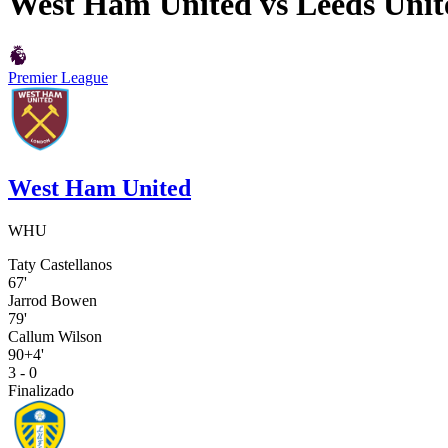
West Ham United
vs
Leeds Unit
Premier League
West Ham United
WHU
Taty Castellanos
67'
Jarrod Bowen
79'
Callum Wilson
90+4'
3 - 0
Finalizado