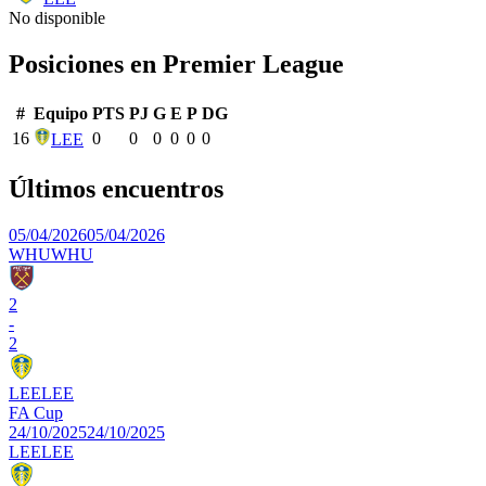
No disponible
Posiciones en
Premier League
#
Equipo
PTS
PJ
G
E
P
DG
16
0
0
0
0
0
0
LEE
Últimos encuentros
05/04/2026
05/04/2026
WHU
WHU
2
-
2
LEE
LEE
FA Cup
24/10/2025
24/10/2025
LEE
LEE