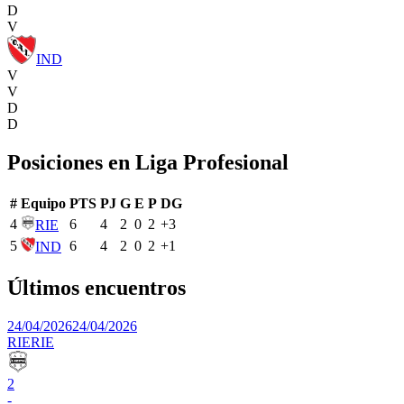
D
V
IND
V
V
D
D
Posiciones en
Liga Profesional
#
Equipo
PTS
PJ
G
E
P
DG
4
6
4
2
0
2
+
3
RIE
5
6
4
2
0
2
+
1
IND
Últimos encuentros
24/04/2026
24/04/2026
RIE
RIE
2
-