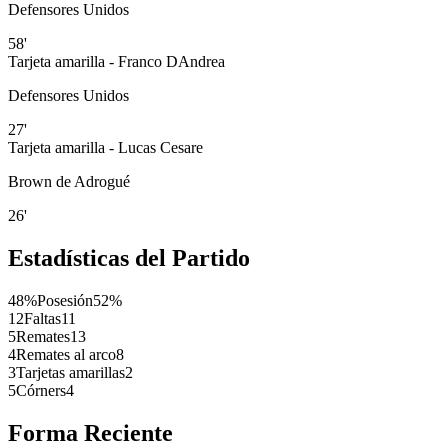
Defensores Unidos
58'
Tarjeta amarilla - Franco DAndrea
Defensores Unidos
27'
Tarjeta amarilla - Lucas Cesare
Brown de Adrogué
26'
Estadísticas del Partido
48%
Posesión
52%
12
Faltas
11
5
Remates
13
4
Remates al arco
8
3
Tarjetas amarillas
2
5
Córners
4
Forma Reciente