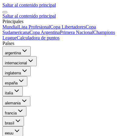
Saltar al contenido principal
Saltar al contenido principal
Principales
Mundial
Liga Profesional
Copa Libertadores
Copa
Sudamericana
Copa Argentina
Primera Nacional
Champions
League
Calculadora de puntos
Países
argentina
internacional
inglaterra
españa
italia
alemania
francia
brasil
eeuu