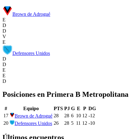
Brown de Adrogué
E
D
D
V
E
Defensores Unidos
D
D
E
E
D
Posiciones en
Primera B Metropolitana
#
Equipo
PTS
PJ
G
E
P
DG
17
28
28
6
10
12
-12
Brown de Adrogué
20
26
28
5
11
12
-10
Defensores Unidos
Últimos encuentros