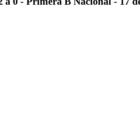
2 a 0
- Primera B Nacional
- 17 d