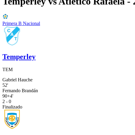
Temperley
vs
Atlético Rafaela
- 
Primera B Nacional
Temperley
TEM
Gabriel Hauche
52'
Fernando Brandán
90+4'
2 - 0
Finalizado