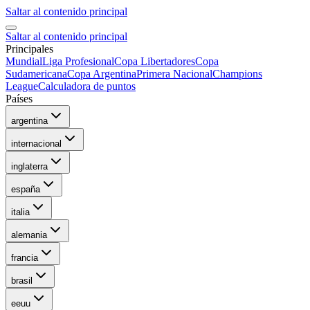
Saltar al contenido principal
Saltar al contenido principal
Principales
Mundial
Liga Profesional
Copa Libertadores
Copa
Sudamericana
Copa Argentina
Primera Nacional
Champions
League
Calculadora de puntos
Países
argentina
internacional
inglaterra
españa
italia
alemania
francia
brasil
eeuu