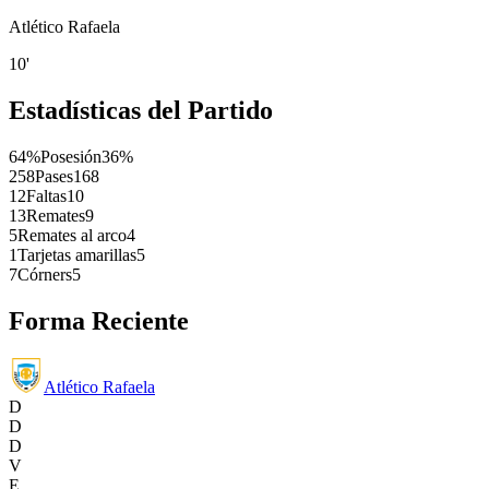
Atlético Rafaela
10'
Estadísticas del Partido
64%
Posesión
36%
258
Pases
168
12
Faltas
10
13
Remates
9
5
Remates al arco
4
1
Tarjetas amarillas
5
7
Córners
5
Forma Reciente
Atlético Rafaela
D
D
D
V
E