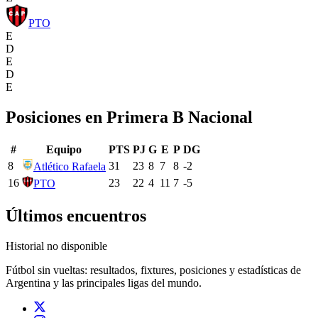
PTO
E
D
E
D
E
Posiciones en
Primera B Nacional
#
Equipo
PTS
PJ
G
E
P
DG
8
31
23
8
7
8
-2
Atlético Rafaela
16
23
22
4
11
7
-5
PTO
Últimos encuentros
Historial no disponible
Fútbol sin vueltas: resultados, fixtures, posiciones y estadísticas de
Argentina y las principales ligas del mundo.