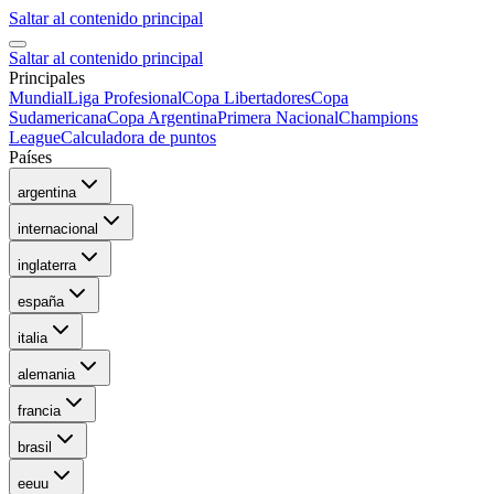
Saltar al contenido principal
Saltar al contenido principal
Principales
Mundial
Liga Profesional
Copa Libertadores
Copa
Sudamericana
Copa Argentina
Primera Nacional
Champions
League
Calculadora de puntos
Países
argentina
internacional
inglaterra
españa
italia
alemania
francia
brasil
eeuu