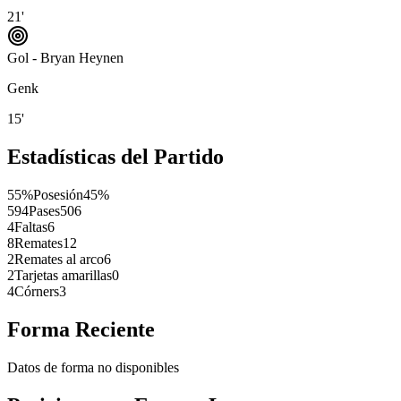
21'
Gol - Bryan Heynen
Genk
15'
Estadísticas del Partido
55%
Posesión
45%
594
Pases
506
4
Faltas
6
8
Remates
12
2
Remates al arco
6
2
Tarjetas amarillas
0
4
Córners
3
Forma Reciente
Datos de forma no disponibles