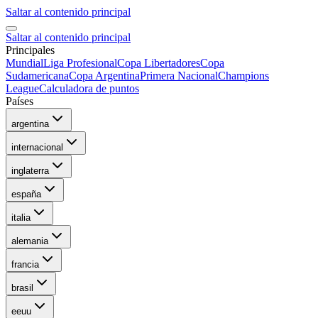
Saltar al contenido principal
Saltar al contenido principal
Principales
Mundial
Liga Profesional
Copa Libertadores
Copa
Sudamericana
Copa Argentina
Primera Nacional
Champions
League
Calculadora de puntos
Países
argentina
internacional
inglaterra
españa
italia
alemania
francia
brasil
eeuu