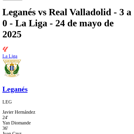
Leganés
vs
Real Valladolid
- 3 a
0
- La Liga
- 24 de mayo de
2025
La Liga
Leganés
LEG
Javier Hernández
24'
Yan Diomande
36'
Juan Cruz