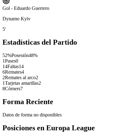
Gol - Eduardo Guerrero
Dynamo Kyiv
5'
Estadísticas del Partido
52%
Posesión
48%
1
Pases
0
14
Faltas
14
6
Remates
4
2
Remates al arco
2
1
Tarjetas amarillas
2
8
Córners
7
Forma Reciente
Datos de forma no disponibles
Posiciones en
Europa League