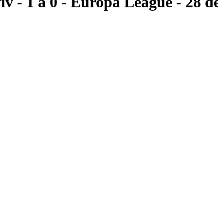
iv
- 1 a 0
- Europa League
- 28 d