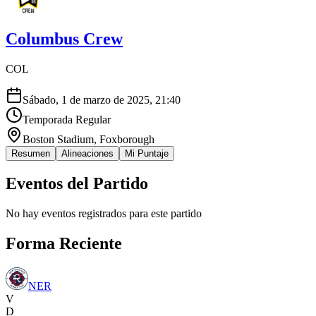
Columbus Crew
COL
Sábado, 1 de marzo de 2025, 21:40
Temporada Regular
Boston Stadium
, Foxborough
Resumen
Alineaciones
Mi Puntaje
Eventos del Partido
No hay eventos registrados para este partido
Forma Reciente
NER
V
D