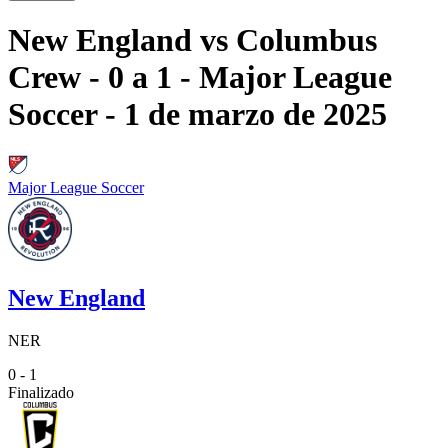
New England
vs
Columbus
Crew
- 0 a 1
- Major League
Soccer
- 1 de marzo de 2025
Major League Soccer
New England
NER
0 - 1
Finalizado