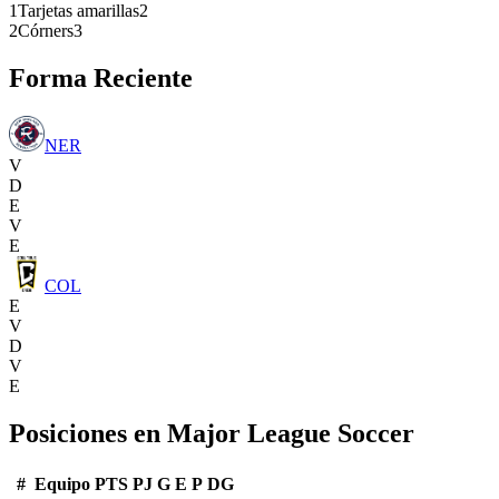
1
Tarjetas amarillas
2
2
Córners
3
Forma Reciente
NER
V
D
E
V
E
COL
E
V
D
V
E
Posiciones en
Major League Soccer
#
Equipo
PTS
PJ
G
E
P
DG