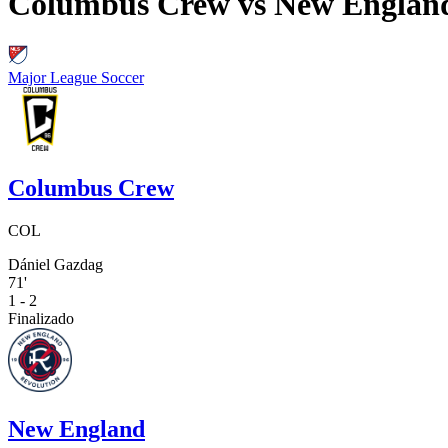
Columbus Crew
vs
New Englan
Major League Soccer
Columbus Crew
COL
Dániel Gazdag
71'
1 - 2
Finalizado
New England