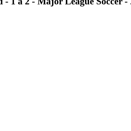
d
- 1 a 2
- Major League Soccer
- 