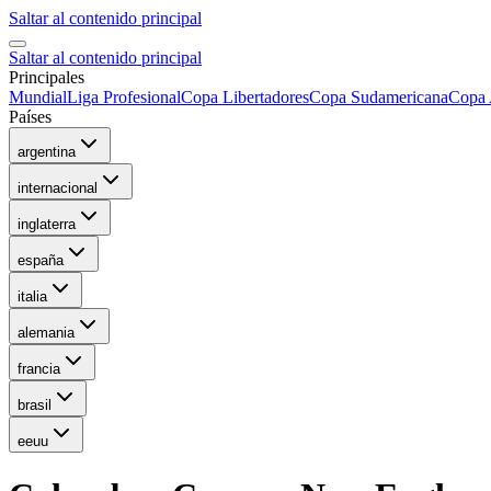
Saltar al contenido principal
Saltar al contenido principal
Principales
Mundial
Liga Profesional
Copa Libertadores
Copa Sudamericana
Copa 
Países
argentina
internacional
inglaterra
españa
italia
alemania
francia
brasil
eeuu