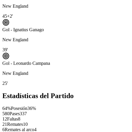
New England
45+2'
Gol - Ignatius Ganago
New England
39'
Gol - Leonardo Campana
New England
25'
Estadísticas del Partido
64%
Posesión
36%
580
Pases
337
12
Faltas
8
21
Remates
10
6
Remates al arco
4