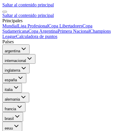
Saltar al contenido principal
Saltar al contenido principal
Principales
Mundial
Liga Profesional
Copa Libertadores
Copa
Sudamericana
Copa Argentina
Primera Nacional
Champions
League
Calculadora de puntos
Países
argentina
internacional
inglaterra
españa
italia
alemania
francia
brasil
eeuu