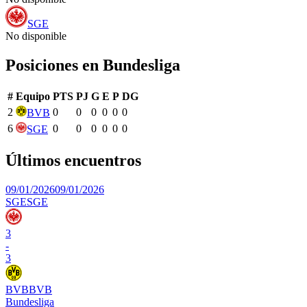
SGE
No disponible
Posiciones en
Bundesliga
#
Equipo
PTS
PJ
G
E
P
DG
2
0
0
0
0
0
0
BVB
6
0
0
0
0
0
0
SGE
Últimos encuentros
09/01/2026
09/01/2026
SGE
SGE
3
-
3
BVB
BVB
Bundesliga