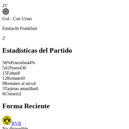
21'
Gol - Can Uzun
Eintracht Frankfurt
2'
Estadísticas del Partido
56%
Posesión
44%
541
Pases
430
15
Faltas
8
12
Remates
9
8
Remates al arco
4
3
Tarjetas amarillas
0
6
Córners
2
Forma Reciente
BVB
No disponible